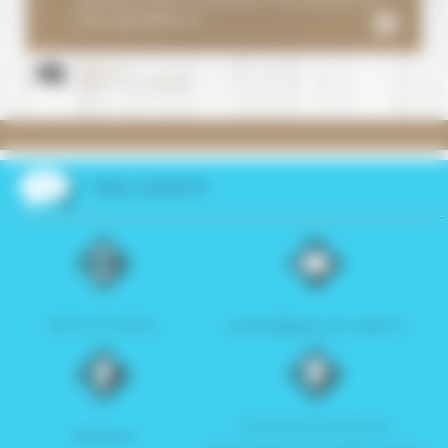
Lieu agréable et...
Chehbeur
Créteil - Val de Marne
Nous contacter
06 72 72 26 63
contact@gites-du-veillon.fr
2154 Avenue de l’Atlantique
facebook