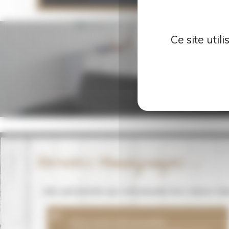
Ce site uti
Derniers témoignages ...
... des personnes qui ont passés leur séjour da
Nous avons été accueillis