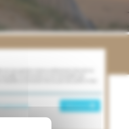
îte est une grande maison entièrement rénovée en
ut accueillir 14 personnes et est accessible aux
 chauffée et sécurisée fera la joie des petits et des
4 personnes
Découvrir