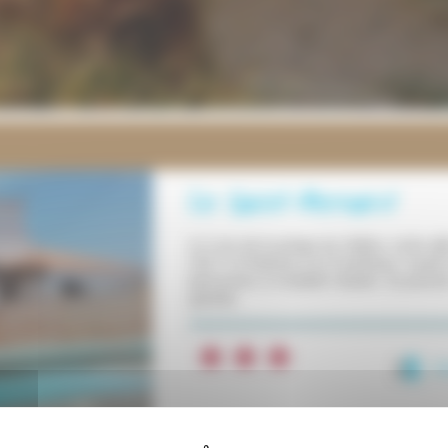
Le Saint-Bernard
A 2 mn de la plage du Veillon, notre g
2017 à l'intérieur et à l'extérieur. Il pe
personnes à mobilité réduite. Sa piscine
grands.
1