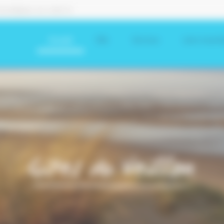
tact@gites-du-veillon.fr
Accueil
Gîte
Services
Liens touris