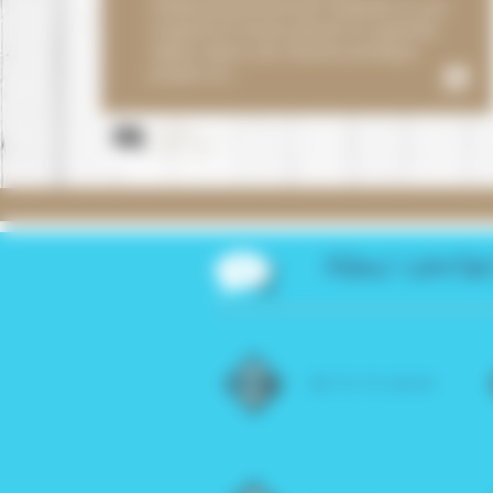
chaleureusement par Isabelle et son
conjoint et avons passé un superbe
séjour dans une maison pratique
propre et...
B. Julie
metz - 57
Nous conta
06 72 72 26 63