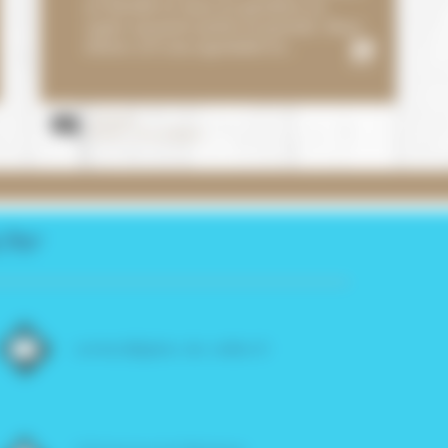
en famille et nous en gardons un
super souvenir petits et grands. Nous
étions 12! Lieu agréable et...
Chehbeur
Créteil - Val de Marne
cter
contact@gites-du-veillon.fr